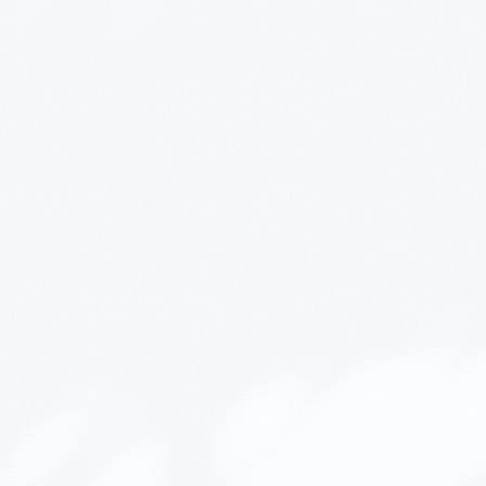
s de l'eau froide dans un grand
 à la main avec un nettoyant sûr
 délicatement 3 fois.
er à l'ombre.
encore humide, repasser délicatement
ans utiliser de produit.
le (j'en ai un moi-même), et les
mes, mais il est préférable de ne pas
 poids de 3 kg pour que votre sac
emps que possible.