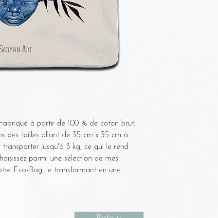
- Laisser tremper dan
bol/seau.
- Frotter délicatement
pour le coton brut.
- Changer l'eau/rincer
- Suspendre pour séch
- Lorsque le sac est 
à basse température, s
Poids :
- Le sac est très durab
poignées sont très fer
dépasser la limite de
abriqué à partir de 100 % de coton brut,
reste neuf aussi longt
ns des tailles allant de 35 cm x 35 cm à
transporter jusqu'à 3 kg, ce qui le rend
hoisissez parmi une sélection de mes
votre Eco-Bag, le transformant en une
Retour