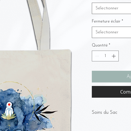
Sélectionner
Fermeture éclair
*
Sélectionner
Quantité
*
Aj
Comm
Soins du Sac
Lavage :
- PAS de lavage en ma