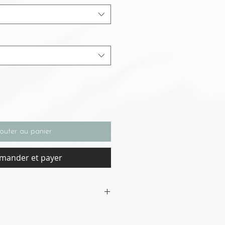
outer au panier
ander et payer
chine.