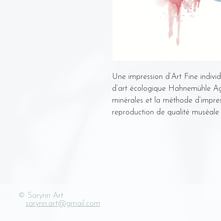
Une impression d’Art Fine indivi
d’art écologique Hahnemühle Aga
minérales et la méthode d’impres
reproduction de qualité muséale e
© Sarynn Art
sarynn.art@gmail.com