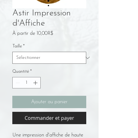
Astir Impression
d'Affiche
Prix
À partir de
10,00R$
promotionnel
Taille
*
Quantité
*
Ajouter au panier
Commander et payer
Une impression d'affiche de haute