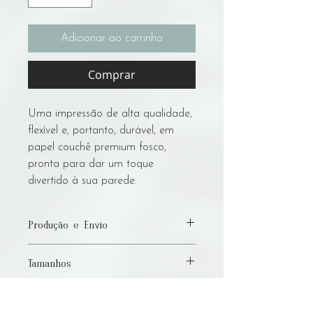
Adicionar ao carrinho
Comprar
Uma impressão de alta qualidade,
flexível e, portanto, durável, em
papel couchê premium fosco,
pronta para dar um toque
divertido à sua parede.
Produção e Envio
Por favor, permita até 7 dias úteis para
Tamanhos
produção e envio! Sou um artista com
deficiência e faço todo o trabalho
Disponibilizo prints desta obra nos
manualmente, e dependo de uma
tamanhos:
pequena gráfica local para a