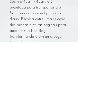
35cm a 45cm x 45cm, e é
projetada para transportar até
3kg, tornando-a ideal para uso
diário. Escolha entre uma seleção
das minhas pinturas originais para
adornar sua Eco-Bag,
transformando-a em uma peça
única de arte usável.
Cuidados Com A Bolsa
Lavagem:
- NÃO lavar na máquina.
- Deixar de molho em água fria em uma
Voltar
tigela/balde grande.
- Esfregar suavemente à mão com um
limpador seguro para algodão cru.
- Trocar a água/ enxaguar suavemente
© Sarynn Art
3 vezes.
sarynn.art@gmail.com
- Pendurar para secar na sombra.