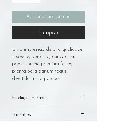
Adicionar ao carrinho
Comprar
Uma impressão de alta qualidade,
flexível e, portanto, durável, em
papel couchê premium fosco,
pronta para dar um toque
divertido à sua parede.
Produção e Envio
Por favor, permita até 7 dias úteis para
Tamanhos
produção e envio! Sou um artista com
deficiência e faço todo o trabalho
Disponibilizo prints desta obra nos
manualmente, e dependo de uma
tamanhos:
pequena gráfica local para a