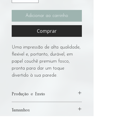
Adicionar ao carrinho
Comprar
Uma impressão de alta qualidade,
flexível e, portanto, durável, em
papel couchê premium fosco,
pronta para dar um toque
divertido à sua parede.
Produção e Envio
Por favor, permita até 7 dias úteis para
Tamanhos
produção e envio! Sou um artista com
deficiência e faço todo o trabalho
Disponibilizo esta obra nos tamanhos:
manualmente, e dependo de uma
A3 -
29,7cm x 42cm
pequena gráfica local para a