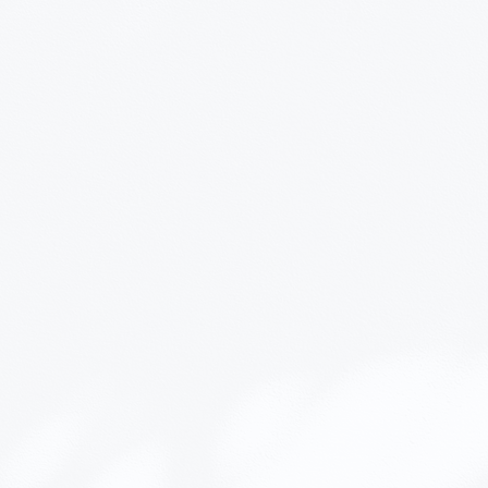
 água fria em uma bacia/grande
nte à mão com um limpador seguro
águe suavemente 3 vezes.
r na sombra.
da úmida, passe delicadamente com
mperatura, sem o uso de qualquer
te durável (eu tenho uma), e as
rmes, mas ainda assim, é melhor não
te de peso de 3kg, para manter sua
aior tempo possível.