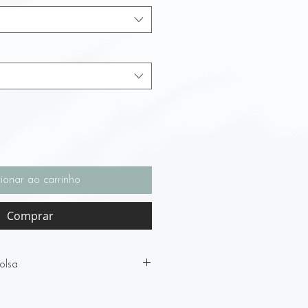
ionar ao carrinho
Comprar
olsa
m:
uina.