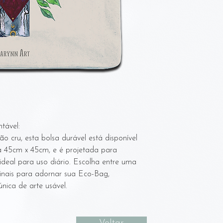
Deixe de molho em
balde.
Esfregue suaveme
para algodão cru.
Troque a água/enx
Pendure para seca
Com a sacola ain
ferro em baixa te
produto.
Peso:
A sacola é altamen
alças são muito fi
tável:
ultrapassar o limi
cru, esta bolsa durável está disponível
sacola nova pelo m
45cm x 45cm, e é projetada para
ideal para uso diário. Escolha entre uma
ginais para adornar sua Eco-Bag,
ica de arte usável.
Voltar