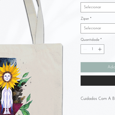
Selecionar
Zíper
*
Selecionar
Quantidade
*
Adic
Cuidados Com A B
Instruções de Lavage
NÃO lavar na máq