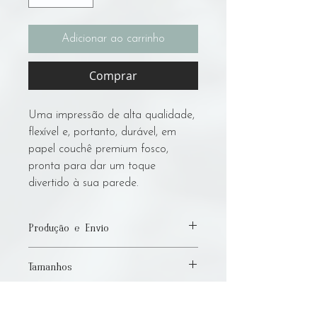
Adicionar ao carrinho
Comprar
Uma impressão de alta qualidade,
flexível e, portanto, durável, em
papel couchê premium fosco,
pronta para dar um toque
divertido à sua parede.
Produção e Envio
Por favor, permita até 7 dias úteis para
Tamanhos
produção e envio! Sou um artista com
deficiência e faço todo o trabalho
Disponibilizo prints desta obra nos
manualmente, e dependo de uma
tamanhos:
pequena gráfica local para a