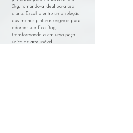
3kg, tornando-a ideal para uso
diário. Escolha entre uma seleção
das minhas pinturas originais para
adornar sua Eco-Bag,
transformando-a em uma peça
única de arte usável.
Cuidados Com A Bolsa
Instruções de Lavagem:
NÃO lavar na máquina.
Deixe de molho em água fria em
Voltar
uma bacia/grande balde.
Esfregue suavemente à mão com
um limpador seguro para algodão
cru.
© Sarynn Art
Troque a água/enxágue suavemente
sarynn.art@gmail.com
3 vezes.
Pendure para secar na sombra.