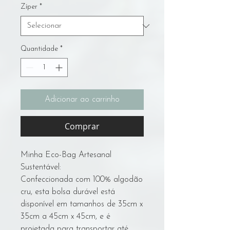
Zíper
*
Quantidade
*
Adicionar ao carrinho
Comprar
Minha Eco-Bag Artesanal
Sustentável:
Confeccionada com 100% algodão
cru, esta bolsa durável está
disponível em tamanhos de 35cm x
35cm a 45cm x 45cm, e é
projetada para transportar até