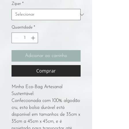
Zíper
*
Quantidade
*
Adicionar ao carrinho
Comprar
Minha Eco-Bag Artesanal
Sustentável:
Confeccionada com 100% algodão
cru, esta bolsa durável está
disponível em tamanhos de 35cm x
35cm a 45cm x 45cm, e é
projetada para transportar até