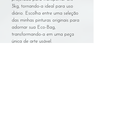
3kg, tornando-a ideal para uso
diário. Escolha entre uma seleção
das minhas pinturas originais para
adornar sua Eco-Bag,
transformando-a em uma peça
única de arte usável.
Cuidados Com A Bolsa
Lavagem:
- NÃO lavar na máquina.
- Deixar de molho em água fria em uma
Voltar
tigela/balde grande.
- Esfregar suavemente à mão com um
limpador seguro para algodão cru.
- Trocar a água/ enxaguar suavemente
© Sarynn Art
3 vezes.
sarynn.art@gmail.com
- Pendurar para secar na sombra.
- Com a bolsa ainda úmida, passar