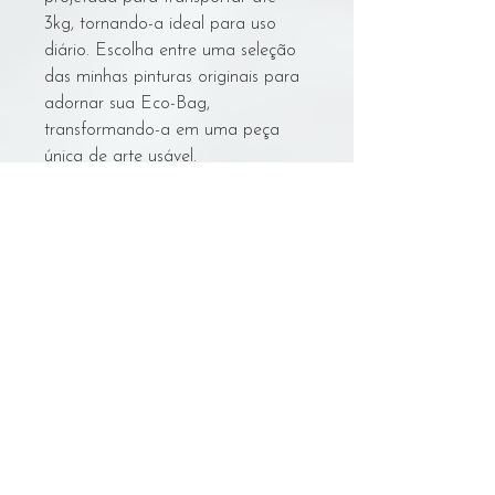
3kg, tornando-a ideal para uso
diário. Escolha entre uma seleção
das minhas pinturas originais para
adornar sua Eco-Bag,
transformando-a em uma peça
única de arte usável.
Cuidados Com A Bolsa
Lavagem:
- NÃO lavar na máquina.
- Deixar de molho em água fria em uma
Voltar
tigela/balde grande.
- Esfregar suavemente à mão com um
limpador seguro para algodão cru.
- Trocar a água/ enxaguar suavemente
© Sarynn Art
3 vezes.
sarynn.art@gmail.com
- Pendurar para secar na sombra.
- Com a bolsa ainda úmida, passar