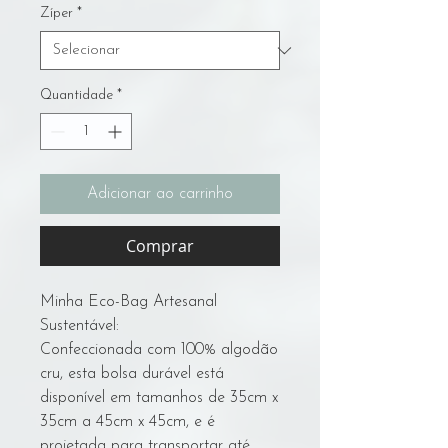
Zíper
*
Quantidade
*
Adicionar ao carrinho
Comprar
Minha Eco-Bag Artesanal
Sustentável:
Confeccionada com 100% algodão
cru, esta bolsa durável está
disponível em tamanhos de 35cm x
35cm a 45cm x 45cm, e é
projetada para transportar até