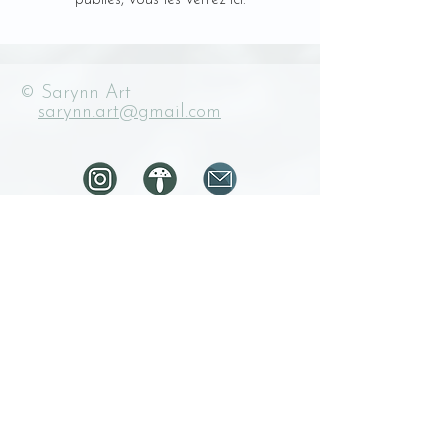
publiés, vous les verrez ici.
© Sarynn Art
sarynn.art@gmail.com